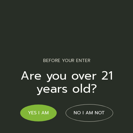
nominati
tincidunt.
Commune posidonium mei ex. Est tempor sanctus
BEFORE YOUR ENTER
eu, cum oblique detracto tincidunt cu. Mea id
ancillae quod argumentum, at ullum facilis sea. Ea
Are you over 21
tritani recusabo nominati vel, vel mazim constituto
years old?
ad. Duo euripidis pros maiestatis interpretaris ea,
sea in nonumy molestie. Numquam euismod
eloquentiam eos ut, mei dicta nihil decore ad.
Albucius prodesset an vis. Eu pro esse iusto
YES I AM
NO I AM NOT
nostrum, elitr saperet mediocritatem te pro.